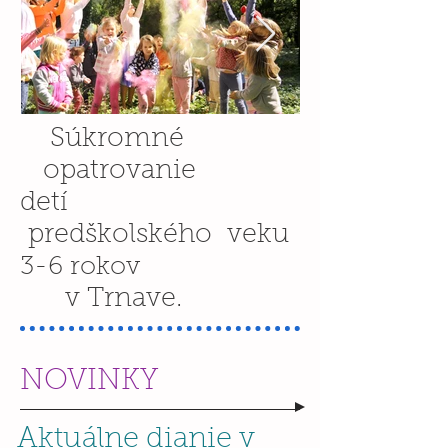
Súkromné
opatrovanie
detí
predškolského veku
3-6 rokov
v Trnave.
NOVINKY
Aktuálne dianie v